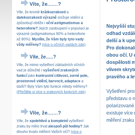
Víte, že.......?
Víte, že kromě
krátkozrakosti
a
dalekozrakosti výrazně
snižuje vidění a
způsobují obtíže i
oční astigmatismus a
Nejvyšší stu
heteroforie?
Jejich zastoupení v populaci je
odhad vzdále
výrazné (astigmatismus 90% a heteroforie
až 80%).
Myslíte, že Vám byly tyto vady
delší a k up
vždy měřeny?
(více o očních vadách zde)
Pro dokonal
obou očí. U 
Víte, že......?
dospělosti 
Víte, že mimo
vyšetření
základních očních
vlivem skryt
vad je důležité i
vyšetření zrakových
funkcí
jako
kontrastní citlivost, zorné pole,
pravého a l
prostorové vidění, barvocit, adaptace
a
další? Byly Vám tyto funkce někdy měřeny?
Vyšetření pro
(
Přečtěte si více o zrakových funkcích zde)
představu o r
polarizované 
existuje více
Víte, že.......?
měření zraku
Víte, že
spolehlivé a kompletní
vyšetření
zraku by mělo trvat
alespoň půl hodiny?
Jak
dlouho trvalo měření Vaších očí?
(více o