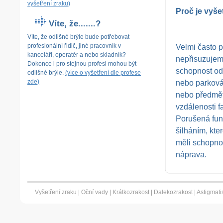
vyšetření zraku)
Proč je vyše
Víte, že.......?
Víte, že odlišné
brýle bude potřebovat
Velmi často p
profesionální řidič, jiné pracovník v
kanceláři, operatér a nebo skladník?
nepřisuzujem
Dokonce i pro stejnou profesi mohou být
schopnost odh
odlišné brýle.
(více o vyšetření dle profese
nebo parková
zde)
nebo předmět
vzdálenosti f
Porušená fun
šilháním, kte
měli schopnos
náprava.
Vyšetření zraku
|
Oční vady
|
Krátkozrakost
|
Dalekozrakost
|
Astigmat